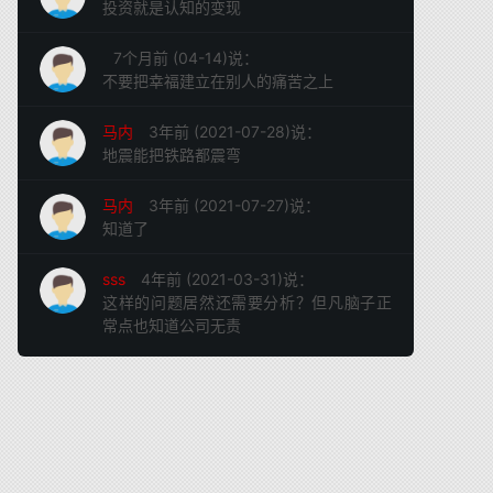
投资就是认知的变现
7个月前 (04-14)说：
不要把幸福建立在别人的痛苦之上
马内
3年前 (2021-07-28)说：
地震能把铁路都震弯
马内
3年前 (2021-07-27)说：
知道了
sss
4年前 (2021-03-31)说：
这样的问题居然还需要分析？但凡脑子正
常点也知道公司无责