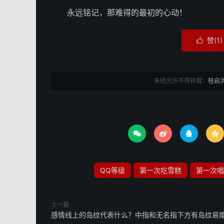
永远铭记，那难得的最初的心动！
赞(
1
)

未经允许不得转载：
桂启




QQ等级
第一次吃雪糕
第一次唱
上一篇
感情线上的岛纹代表什么？中指和无名指下方有岛纹易