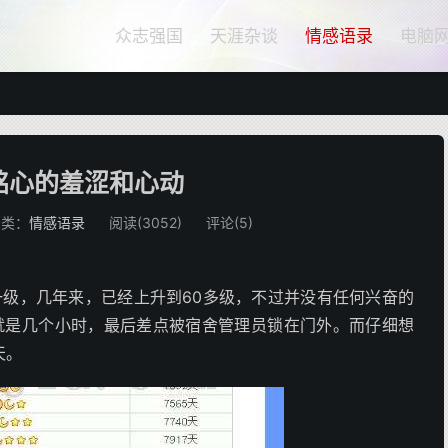
众志强国
天涯杂谈
情感语录
电脑
铭心的羞涩和心动
分类：
情感语录
阅读(
3052
)
评论(5)
一级，几年来，已经上升到60多级，不过并没有任何兴奋的
就是几个小时，最后差点被宿舍管理员锁在门外。而仔细想
天。