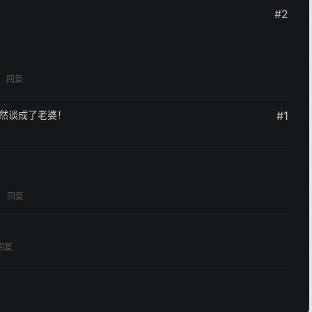
#2
回复
居然谈成了老婆！
#1
回复
回复