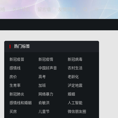

网络
岁月留影
留言墙
友情链接


热门标签
新冠疫苗
新冠疫情
新冠病毒
感情线
中国好声音
农村生活
房价
高考
老龄化
生育率
加班
泸定地震
新冠肺炎
网络暴力
婚姻
感情线和婚姻
俞敏洪
人工智能
买房
儿童节
微信朋友圈