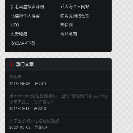
新老鸟虚拟资源网
乔大海个人网站
马佳彬个人博客
陈沩亮网络营销
UFO
热词网
恋爱秘籍
热丝美图
安卓APP下载
热门文章
静夜思
2013-05-06
评论(1)
用premiere处理视频黑边，出现“该级别的帧大小/帧
速率无效……”怎样解决？
2017-09-18
评论(10)
八字土多的人性格及优缺点
2020-06-02
评论(0)