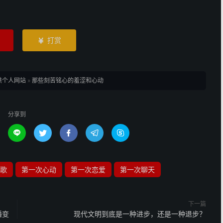
打赏

洪个人网站
»
那些刻苦铭心的羞涩和心动
分享到





歌
第一次心动
第一次恋爱
第一次聊天
下一篇
婚变
现代文明到底是一种进步，还是一种退步？