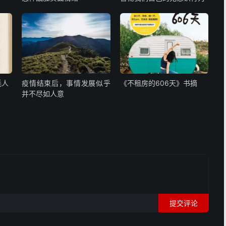
耗人
疫情结束后，事情发展似乎
《不租房的606天》书摘
并不尽如人意
提交评论