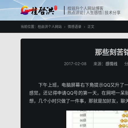
桂铭升个人网站博客
热点评论│人生感悟│技术分享
当前位置：
桂启洪个人网站
情感语录
正文


那些刻苦
2017-02-08
来源：
感情线
下午上班，电脑屏幕右下角提示QQ又升了
感觉。还记得申请QQ号的第一天，在网吧一呆
想，几个小时只做了一件事，那就是加好友，聊