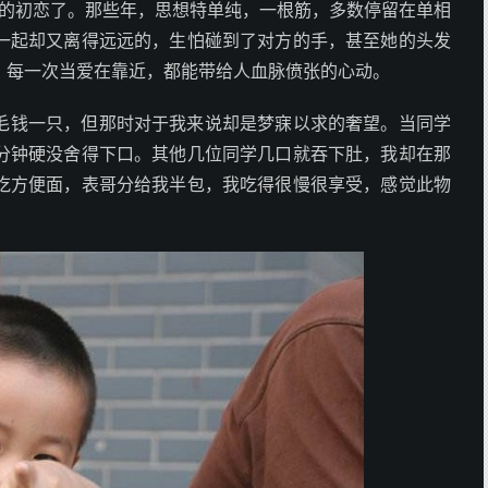
年的初恋了。那些年，思想特单纯，一根筋，多数停留在单相
一起却又离得远远的，生怕碰到了对方的手，甚至她的头发
。每一次当爱在靠近，都能带给人血脉偾张的心动。
毛钱一只，但那时对于我来说却是梦寐以求的奢望。当同学
分钟硬没舍得下口。其他几位同学几口就吞下肚，我却在那
吃方便面，表哥分给我半包，我吃得很慢很享受，感觉此物