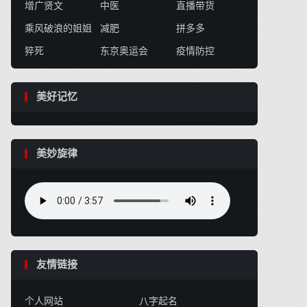
增广贤文
中医
直播带货
乘风破浪的姐姐
减肥
拼多多
猝死
东京奥运会
疫情防控
美好记忆
美妙旋律
友情链接
个人网站
八字起名