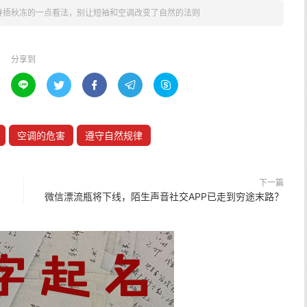
春捂秋冻的一点看法，别让短袖和空调改变了自然的法则
分享到





空调的危害
遵守自然规律
下一篇
微信漂流瓶将下线，陌生声音社交APP已走到穷途末路？