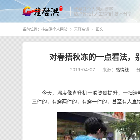
桂铭升个人网站博客
热点评论│人生感悟│技术分享
当前位置：
桂启洪个人网站
天涯杂谈
正文


对春捂秋冻的一点看法，
2019-04-07
来源：
感情线
今天，温度像直升机一般陡然提升，一扫清
三件的，有穿两件的，有穿一件的，甚至有人直