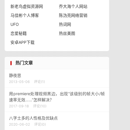
新老鸟虚拟资源网
乔大海个人网站
马佳彬个人博客
陈沩亮网络营销
UFO
热词网
恋爱秘籍
热丝美图
安卓APP下载
热门文章
静夜思
2013-05-06
评论(1)
用premiere处理视频黑边，出现“该级别的帧大小/帧
速率无效……”怎样解决？
2017-09-18
评论(10)
八字土多的人性格及优缺点
2020-06-02
评论(0)