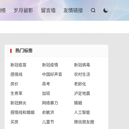

网络
岁月留影
留言墙
友情链接


热门标签
新冠疫苗
新冠疫情
新冠病毒
感情线
中国好声音
农村生活
房价
高考
老龄化
生育率
加班
泸定地震
新冠肺炎
网络暴力
婚姻
感情线和婚姻
俞敏洪
人工智能
买房
儿童节
微信朋友圈