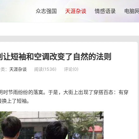
众志强国
天涯杂谈
情感语录
电脑
别让短袖和空调改变了自然的法则
分类：
天涯杂谈
阅读(
1536
)
评论(0)
明时节雨纷纷的落寞。于是，大街上出现了穿搭百态：有穿
接换上了短袖。