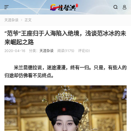



天涯杂谈
正文

“范爷”王座归于人海陷入绝境，浅谈范冰冰的未
来崛起之路
2020-04-16
分类：
天涯杂谈
阅读(
1175
)
评论(0)
米兰昆德拉说，迷途漫漫，终有一归。只是，有些人的
归途却仿佛看不见终点。