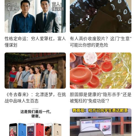
性格定命运：穷人爱犟杠，富人
有人高价收废胶片？这门“生意”
懂谋划
可能比你想的更危险
《冬去春来》：北漂逐梦，在挑
胆固醇是健康的“隐形杀手”还是
战中品味人生百态
被冤枉的“免疫功臣”？