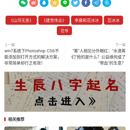









《山河无恙》
《建党伟业》
李晨和范冰冰
范冰冰
范爷
上一篇
下一篇
win7系统下Photoshop CS6不
“筹”人相见分外眼红：“水滴筹
能添加到打开方式的解决方案，
们”抢的是什么？公益缘何成了
非常简单却行之有效！
“带血”的生意？
相关推荐