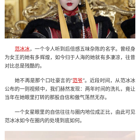
范冰冰
，一个令人听到后倍感五味杂陈的名字。曾经身
为女王的她有多辉煌，如今归于人海的她就有多凄凉，往昔
对比总是残酷的。
她不再是那个口吐豪言的“
范爷
”。近段时间，从范冰冰
公布的一则视频中，我们赫然发现：两年时间的洗礼，竟让
当年在她眼里打转的那股自信和傲气荡然无存。
一个女星眼里的自信往往与圈内地位成正比，由此可见
范冰冰如今在圈内的处境到底如何。