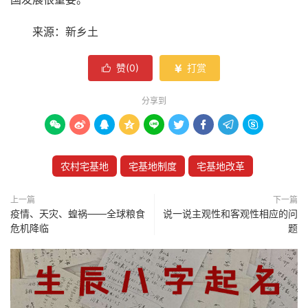
来源：新乡土
赞(
0
)
打赏


分享到









农村宅基地
宅基地制度
宅基地改革
上一篇
下一篇
疫情、天灾、蝗祸——全球粮食
说一说主观性和客观性相应的问
危机降临
题