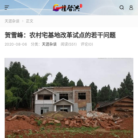



天涯杂谈
正文

贺雪峰：农村宅基地改革试点的若干问题
2020-08-06
分类：
天涯杂谈
阅读(
551
)
评论(0)