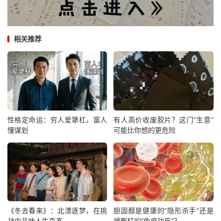
相关推荐
性格定命运：穷人爱犟杠，富人
有人高价收废胶片？这门“生意”
懂谋划
可能比你想的更危险
《冬去春来》：北漂逐梦，在挑
胆固醇是健康的“隐形杀手”还是
战中品味人生百态
被冤枉的“免疫功臣”？