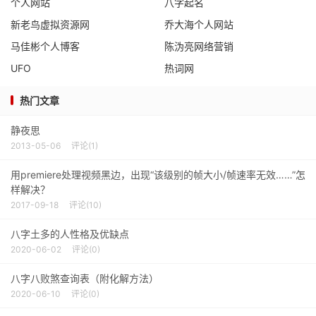
个人网站
八字起名
新老鸟虚拟资源网
乔大海个人网站
马佳彬个人博客
陈沩亮网络营销
UFO
热词网
热门文章
静夜思
2013-05-06
评论(1)
用premiere处理视频黑边，出现“该级别的帧大小/帧速率无效……”怎
样解决？
2017-09-18
评论(10)
八字土多的人性格及优缺点
2020-06-02
评论(0)
八字八败煞查询表（附化解方法）
2020-06-10
评论(0)