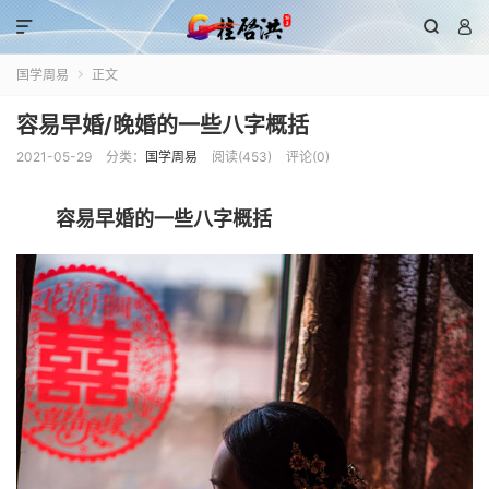



国学周易
正文

容易早婚/晚婚的一些八字概括
2021-05-29
分类：
国学周易
阅读(
453
)
评论(0)
容易早婚的一些八字概括