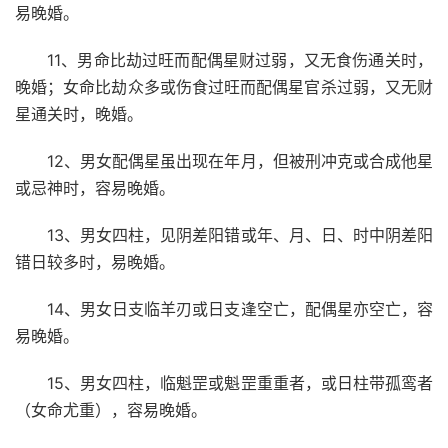
易晚婚。
11、男命比劫过旺而配偶星财过弱，又无食伤通关时，
晚婚；女命比劫众多或伤食过旺而配偶星官杀过弱，又无财
星通关时，晚婚。
12、男女配偶星虽出现在年月，但被刑冲克或合成他星
或忌神时，容易晚婚。
13、男女四柱，见阴差阳错或年、月、日、时中阴差阳
错日较多时，易晚婚。
14、男女日支临羊刃或日支逢空亡，配偶星亦空亡，容
易晚婚。
15、男女四柱，临魁罡或魁罡重重者，或日柱带孤鸾者
（女命尤重），容易晚婚。