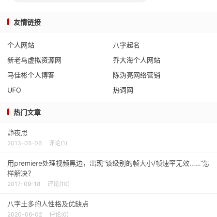
友情链接
个人网站
八字起名
新老鸟虚拟资源网
乔大海个人网站
马佳彬个人博客
陈沩亮网络营销
UFO
热词网
热门文章
静夜思
2013-05-06
评论(1)
用premiere处理视频黑边，出现“该级别的帧大小/帧速率无效……”怎
样解决？
2017-09-18
评论(10)
八字土多的人性格及优缺点
2020-06-02
评论(0)