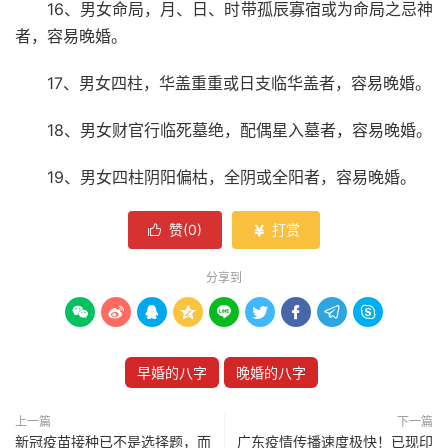
16、男女命局，月、日、时带孤辰寡宿或为命局之忌神
者，容易晚婚。
17、男女四柱，华盖重重或日支临华盖者，容易晚婚。
18、男女财官行临死墓绝，配偶星入墓者，容易晚婚。
19、男女四柱阴阳偏枯，全阴或全阳者，容易晚婚。
赞(
0
)
打赏


分享到









早婚的八字
晚婚的八字
上一篇
下一篇
新冠疫苗接种已不是选择题，而
广东疫情传播速度极快！已现印