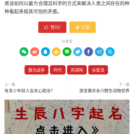
类该如何以最为合理且科学的方式来解决人类之间存在的种
种看起来极其可怕的矛盾。
赞(
0
)
打赏


分享到









俄乌战争
时代
苏翊鸣
谷爱凌
上一篇
下一篇
有多少年轻人会关心政治？
游览重庆永川野生动物世界