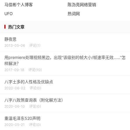
马佳彬个人博客
陈沩亮网络营销
UFO
热词网
热门文章
静夜思
2013-05-06
评论(1)
用premiere处理视频黑边，出现“该级别的帧大小/帧速率无效……”怎
样解决？
2017-09-18
评论(10)
八字土多的人性格及优缺点
2020-06-02
评论(0)
八字八败煞查询表（附化解方法）
2020-06-10
评论(0)
重温毛泽东520声明
2020-05-21
评论(0)