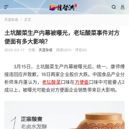



天涯杂谈
正文

土坑酸菜生产内幕被曝光，老坛酸菜事件对方
便面有多大影响？
2022-03-17
分类：
天涯杂谈
阅读(
201
)
评论(0)
3月15日，土坑酸菜生产内幕被曝光后，统一、康师傅
接连回应并致歉，16日两家企业股价大跌。中国食品产业分
析师朱丹蓬认为，
老坛酸菜
口味在
方便面
口味中可能要占2
成以上，被曝光可能会对方便面企业销售带来巨大影响。