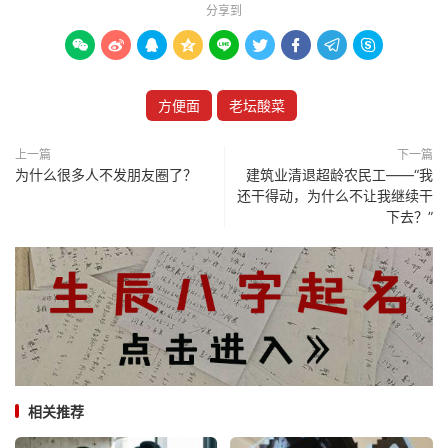
分享到









方便面
老坛酸菜
上一篇
下一篇
为什么很多人不发朋友圈了？
建筑业清退超龄农民工——“我
还干得动，为什么不让我继续干
下去？”
相关推荐