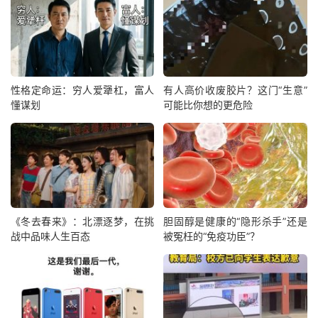
性格定命运：穷人爱犟杠，富人
有人高价收废胶片？这门“生意”
懂谋划
可能比你想的更危险
《冬去春来》：北漂逐梦，在挑
胆固醇是健康的“隐形杀手”还是
战中品味人生百态
被冤枉的“免疫功臣”？