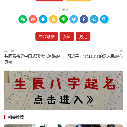
分享到









中超联赛
女篮
男足
上一篇
下一篇
共同富裕是中国式现代化道路的
习近平：守江山守的是人民的心
灵魂
相关推荐