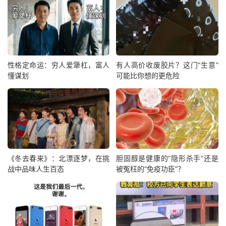
性格定命运：穷人爱犟杠，富人
有人高价收废胶片？这门“生意”
懂谋划
可能比你想的更危险
《冬去春来》：北漂逐梦，在挑
胆固醇是健康的“隐形杀手”还是
战中品味人生百态
被冤枉的“免疫功臣”？