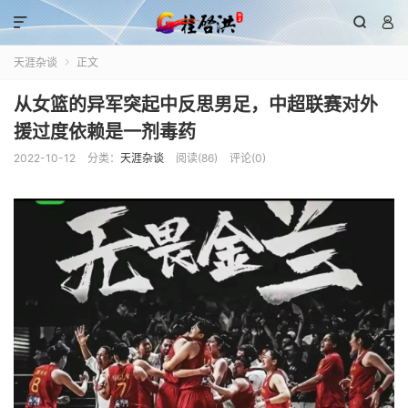



天涯杂谈
正文

从女篮的异军突起中反思男足，中超联赛对外
援过度依赖是一剂毒药
2022-10-12
分类：
天涯杂谈
阅读(
86
)
评论(0)