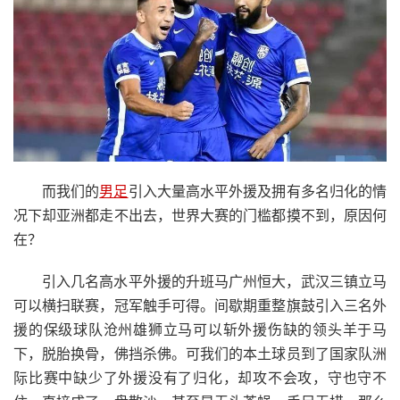
而我们的
男足
引入大量高水平外援及拥有多名归化的情
况下却亚洲都走不出去，世界大赛的门槛都摸不到，原因何
在？
引入几名高水平外援的升班马广州恒大，武汉三镇立马
可以横扫联赛，冠军触手可得。间歇期重整旗鼓引入三名外
援的保级球队沧州雄狮立马可以斩外援伤缺的领头羊于马
下，脱胎换骨，佛挡杀佛。可我们的本土球员到了国家队洲
际比赛中缺少了外援没有了归化，却攻不会攻，守也守不