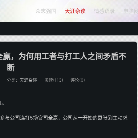
众志强国
天涯杂谈
情感语录
电脑
全赢，为何用工者与打工人之间矛盾不
断
分类：
天涯杂谈
阅读(
113
)
评论(0)
红。
年多与公司连打5场官司全赢，公司从一开始的嚣张到主动求