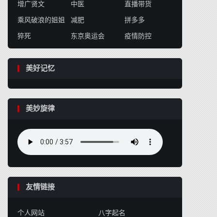
增广贤文
中医
直播带货
乘风破浪的姐姐
减肥
拼多多
猝死
东京奥运会
疫情防控
美好记忆
美妙旋律
友情链接
个人网站
八字起名