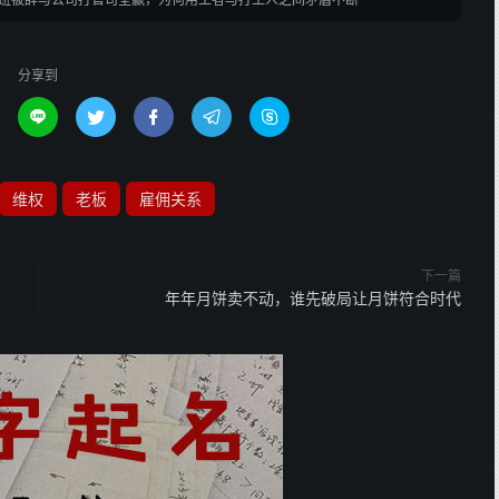
分享到





维权
老板
雇佣关系
下一篇
年年月饼卖不动，谁先破局让月饼符合时代