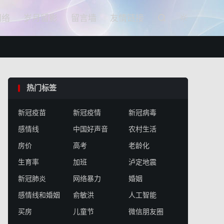

网络
岁月留影
留言墙
友情链接


热门标签
新冠疫苗
新冠疫情
新冠病毒
感情线
中国好声音
农村生活
房价
高考
老龄化
生育率
加班
泸定地震
新冠肺炎
网络暴力
婚姻
感情线和婚姻
俞敏洪
人工智能
买房
儿童节
微信朋友圈