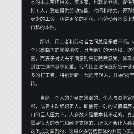
本的本质密切相关，资本家，也就是老板，提供
打工人，受雇提供劳动技能、时间和精力，得到
更少的工资，获得更多的利润。而劳动者本质上
自私的本性。
所以，用工者和劳动者之间总是矛盾不断。
个居高临下的掌控地位，具有绝对的话语权。这
妻，而妻子对丈夫不满意则只有默默忍受。体现
则往往选择忍辱负重。现代社会法律逐渐趋于健
多的打工者，特别是新一代的年轻人，开始“揭
待。
当然，个人的力量是薄弱的，个人与资本家
忍，或者主动辞职走人。即便有一时的义愤填膺
口的巨大压力下，大多数人是根本耗不起的。真
需要很大的勇气和经济支撑的，所以才会让人感
这类成功案例的，这是众多弱势群体的共同心声