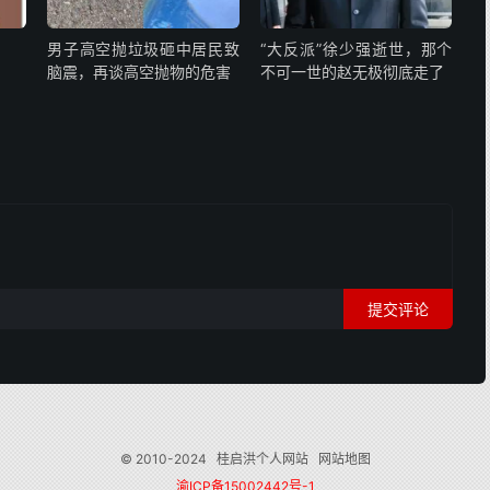
男子高空抛垃圾砸中居民致
“大反派”徐少强逝世，那个
脑震，再谈高空抛物的危害
不可一世的赵无极彻底走了
提交评论
© 2010-2024
桂启洪个人网站
网站地图
渝ICP备15002442号-1