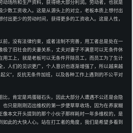
劳动场所和生产资料，获得绝大部分利润。劳动者，也就是
极少数工资收入。这是从源头上的对立，老板本质上想付出
想付出更少的劳动时间，获得更多的工资收入。这是人性，
以前，没有法律约束，或者法制不完善，用工者总是处在一
像极了旧社会的夫妻关系，丈夫对妻子不满意可以无条件休
在用工上，就是老板可以无条件开除员工，而员工为了生计
全，人们的见识更广，个人意识也逐渐增强了，所以越来越
竿起义”，反抗无条件加班，以及各种工作上遇到的不公平对
相比，肯定是鸡蛋碰石头，因此大部分人遭遇不公还是会隐
，也只是刚刚迈出维权的第一步便草草收场，因为在养家糊
正像本文开头提到的那个小伙子那样耗时一年多维权的，是
到如此的大快人心。站在打工者的角度，我们是希望多看到
。