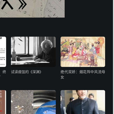
，终
试读痖弦的《深渊》
绝代双娇：烟花阵中风流母
了
女