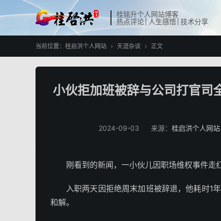
桂铭升个人网站博客
热点评论│人生感悟│技术分享
当前位置：
桂启洪个人网站
天涯杂谈
正文


小伙拒加班被辞与公司打官司
2024-09-03
来源：
桂启洪个人网站
刚看到的新闻，一小伙儿因职场维权事件走
入职两天因拒绝周末加班被辞退，他耗时1
和解。