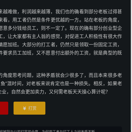
来越难做，利润越来越薄，我们也的确看到部分老板过得甚
来看，用工者仍然是条件更优越的一方。站在老板的角度，
愿意多分钱给员工，则不一定了。现在的确有部分创业型企
工，让大家都有主人翁的感觉，对促进工人积极性有很大作
情愿加班。大部分的打工者，仍然只是领取一份固定工资，
件要求员工加班，又不愿意付出额外的工资，就是典型的既
的角度思考问题，这种矛盾就会少很多了，而且本来很多老
摸鱼”混时间，对老板来说肯定也是一种损失。相反，如果老
企业，自然会更加卖力，又何需老板天天操心算计呢？
打赏

班被辞与公司打官司全赢，为何用工者与打工人之间矛盾不断