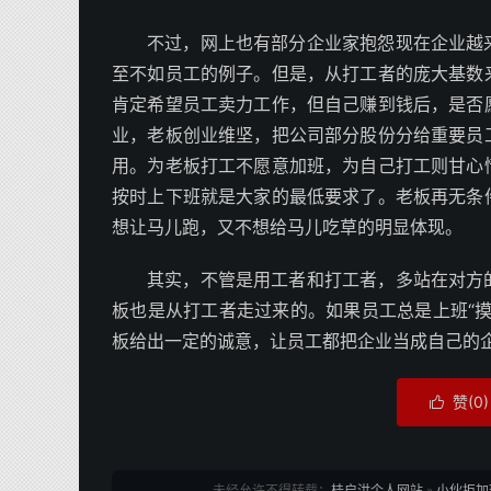
不过，网上也有部分企业家抱怨现在企业越
至不如员工的例子。但是，从打工者的庞大基数
肯定希望员工卖力工作，但自己赚到钱后，是否
业，老板创业维坚，把公司部分股份分给重要员
用。为老板打工不愿意加班，为自己打工则甘心
按时上下班就是大家的最低要求了。老板再无条
想让马儿跑，又不想给马儿吃草的明显体现。
其实，不管是用工者和打工者，多站在对方
板也是从打工者走过来的。如果员工总是上班“
板给出一定的诚意，让员工都把企业当成自己的
赞(
0
)

未经允许不得转载：
桂启洪个人网站
»
小伙拒加