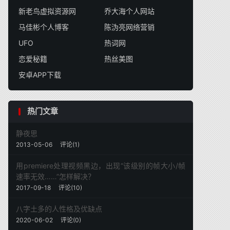
新老鸟虚拟资源网
乔大海个人网站
马佳彬个人博客
陈沩亮网络营销
UFO
热词网
恋爱秘籍
热丝美图
安卓APP下载
热门文章
静夜思
2013-05-06
评论(1)
用premiere处理视频黑边，出现“该级别的帧大小/帧
速率无效……”怎样解决？
2017-09-18
评论(10)
八字土多的人性格及优缺点
2020-06-02
评论(0)