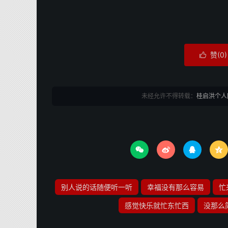
赞(
0
)

未经允许不得转载：
桂启洪个人




别人说的话随便听一听
幸福没有那么容易
忙
感觉快乐就忙东忙西
没那么