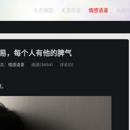
众志强国
天涯杂谈
情感语录
电脑
易，每个人有他的脾气
类：
情感语录
阅读(
3694
)
评论(0)
慨。