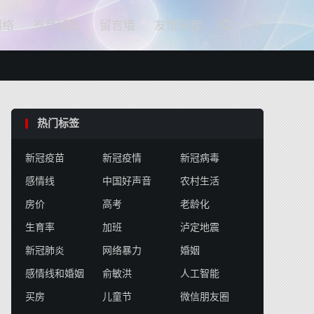

网络
岁月留影
留言墙
友情链接


热门标签
新冠疫苗
新冠疫情
新冠病毒
感情线
中国好声音
农村生活
房价
高考
老龄化
生育率
加班
泸定地震
新冠肺炎
网络暴力
婚姻
感情线和婚姻
俞敏洪
人工智能
买房
儿童节
微信朋友圈