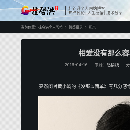
桂铭升个人网站博客
热点评论│人生感悟│技术分享
当前位置：
桂启洪个人网站
情感语录
正文


相爱没有那么容
2016-04-16
来源：
感情线
分
突然间对黄小琥的《没那么简单》有几分感