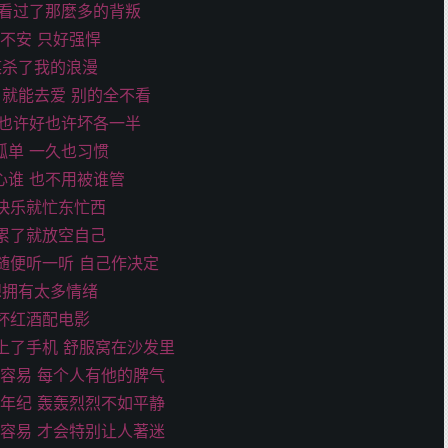
 看过了那麼多的背叛
不安 只好强悍
谋杀了我的浪漫
 就能去爱 别的全不看
 也许好也许坏各一半
孤单 一久也习惯
心谁 也不用被谁管
快乐就忙东忙西
累了就放空自己
随便听一听 自己作决定
想拥有太多情绪
杯红酒配电影
上了手机 舒服窝在沙发里
容易 每个人有他的脾气
年纪 轰轰烈烈不如平静
容易 才会特别让人著迷