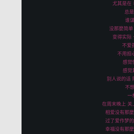
尤其是在
总是
谁
没那麼简单
变得实际
不爱
不用担
感觉
感觉
别人说的话 
不
一
在周末晚上 关
相爱没有那麼
过了爱作梦的
幸福没有那麼