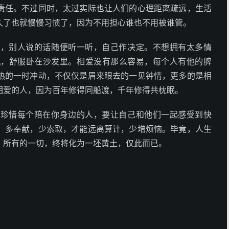
责任。不过同时，太过实际也让人们的心理距离疏远，生活
久了也就慢慢习惯了，因为不用担心谁也不用被谁管。
己，别人说的话随便听一听，自己作决定。不想拥有太多情
机，舒服卧在沙发里。相爱没有那么容易，每个人有他的脾
热的一时冲动，不仅仅是眉来眼去的一见钟情，更多的是相
相爱的人，因为百年修得同船渡，千年修得共枕眠。
要珍惜每个陪在你身边的人，要让自己和他们一起感受到快
，多奉献，少索取，才能远离算计，少增烦恼。毕竟，人生
，所有的一切，终将化为一坯黄土，仅此而已。