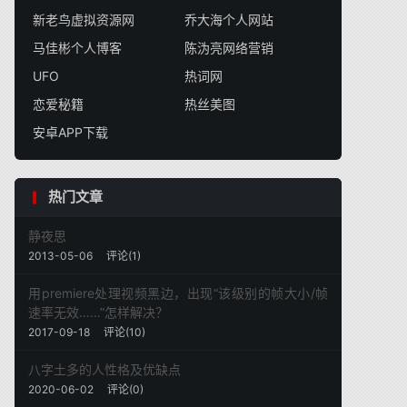
新老鸟虚拟资源网
乔大海个人网站
马佳彬个人博客
陈沩亮网络营销
UFO
热词网
恋爱秘籍
热丝美图
安卓APP下载
热门文章
静夜思
2013-05-06
评论(1)
用premiere处理视频黑边，出现“该级别的帧大小/帧
速率无效……”怎样解决？
2017-09-18
评论(10)
八字土多的人性格及优缺点
2020-06-02
评论(0)