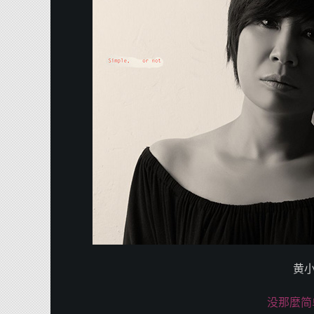
黄
没那麼简