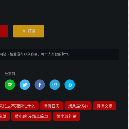
打赏

网站
»
相爱没有那么容易，每个人有他的脾气
分享到





来忙去不知道忙什么
情感日志
想念最伤心
感情文章
简单
黄小琥 没那么简单
黄小琥的歌