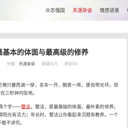
众志强国
天涯杂谈
情感语录
最基本的体面与最高级的修养
分类：
天涯杂谈
阅读(
57
)
评论(0)
仿佛只要西装一穿，名车一开，腕表一亮，便自带光环。但
会在三秒钟内坠地。
两个字——
整洁
。整洁，是最基础的体面，最朴素的修养。
得阳光有活力；年长时，整洁让你看起来沉稳有教养。一个
不能不讲究。