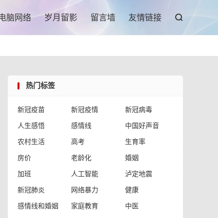

电脑网络
岁月留影
留言墙
友情链接

热门标签
新冠疫苗
新冠疫情
新冠病毒
人生感悟
感情线
中国好声音
农村生活
高考
生育率
房价
老龄化
婚姻
加班
人工智能
泸定地震
新冠肺炎
网络暴力
健康
感情线和婚姻
家庭教育
中医