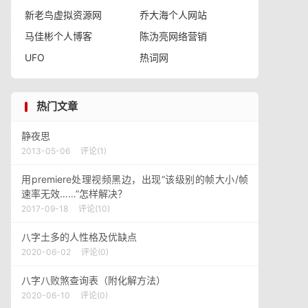
新老鸟虚拟资源网
乔大海个人网站
马佳彬个人博客
陈沩亮网络营销
UFO
热词网
热门文章
静夜思
2013-05-06
评论(1)
用premiere处理视频黑边，出现“该级别的帧大小/帧
速率无效……”怎样解决？
2017-09-18
评论(10)
八字土多的人性格及优缺点
2020-06-02
评论(0)
八字八败煞查询表（附化解方法）
2020-06-10
评论(0)