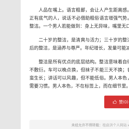
人品在嘴上。语言粗鄙，会让人产生距离感
正有底气的人，说话不必借助粗俗语言增强气势
整洁。一个男人若能做到：身上无异味，嘴里无
二十岁的整洁，是清爽与活力；三十岁的整
后的整洁，是涵养与尊严。年纪增长，发量可能
整洁是所有优点的底层结构。整洁意味着自
不敷衍。车可以晚点换，但袜子不能三天不换；
蛮生长；讲话可以风趣，但不能低俗。男人本色
需要习惯。男人本色，不在标签上，而在细节里
赞(
0
)

未经允许不得转载：
桂启洪个人网站