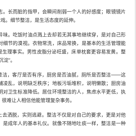
志。长而脏的指甲，会瞬间削弱一个人的好感度；眼镜镜片
抢戏。细节整洁，是生活态度的延伸。
异味。吃饭时油点溅上去却若无其事地继续穿，是对自己形
对细节的漠视。衣物常洗，床品常换，是基本的生活管理能
而是生理事实。男性皮脂分泌旺盛，床单枕套更容易发黄。整
沉淀”。
否整洁，客厅是否有序，厨房是否油腻，厕所是否整洁——这
铺凌乱，说明缺乏秩序；地板污垢堆积，说明懒散；厨房油
明对卫生标准降低。居住环境整洁的人，焦虑水平更低，执
，很难让人相信他能管理复杂事务。
听上去洒脱，实则逃避。整洁不仅是对自己的要求，更是对他
，是成年人的基本礼仪。就像不随地吐痰一样，整洁是一种