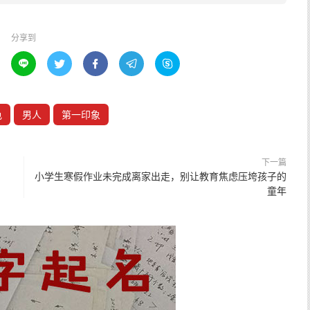
分享到





色
男人
第一印象
下一篇
小学生寒假作业未完成离家出走，别让教育焦虑压垮孩子的
童年