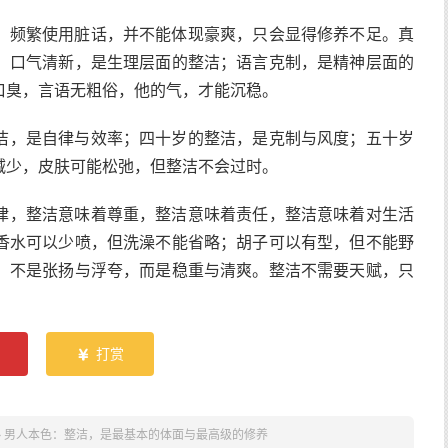
。频繁使用脏话，并不能体现豪爽，只会显得修养不足。真
。口气清新，是生理层面的整洁；语言克制，是精神层面的
口臭，言语无粗俗，他的气，才能沉稳。
洁，是自律与效率；四十岁的整洁，是克制与风度；五十岁
减少，皮肤可能松弛，但整洁不会过时。
律，整洁意味着尊重，整洁意味着责任，整洁意味着对生活
香水可以少喷，但洗澡不能省略；胡子可以有型，但不能野
，不是张扬与浮夸，而是稳重与清爽。整洁不需要天赋，只
。
打赏

»
男人本色：整洁，是最基本的体面与最高级的修养