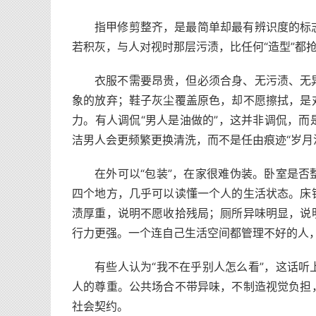
指甲修剪整齐，是最简单却最有辨识度的标
若积灰，与人对视时那层污渍，比任何“造型”都
衣服不需要昂贵，但必须合身、无污渍、无
象的放弃；鞋子灰尘覆盖原色，却不愿擦拭，是
力。有人调侃“男人是油做的”，这并非调侃，
洁男人会更频繁更换清洗，而不是任由痕迹“岁月
在外可以“包装”，在家很难伪装。卧室是
四个地方，几乎可以读懂一个人的生活状态。床
渍厚重，说明不愿收拾残局；厕所异味明显，说
行力更强。一个连自己生活空间都管理不好的人
有些人认为“我不在乎别人怎么看”，这话
人的尊重。公共场合不带异味，不制造视觉负担
社会契约。