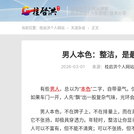
桂铭升个人网站博客
热点评论│人生感悟│技术分享
当前位置：
桂启洪个人网站
天涯杂谈
正文


男人本色：整洁，是
2026-03-01
来源：
桂启洪个人网站
有些
男人
，总以为“
本色
”二字，自带豪气。
如果车门一开，人先“飘”出一股复杂气味，光环
男人本色，不在牌子上，不在排量上，而在
它不张扬，却极具穿透力。年轻时，整洁让你显
人可以不富有，但不能不清爽；可以不张扬，但