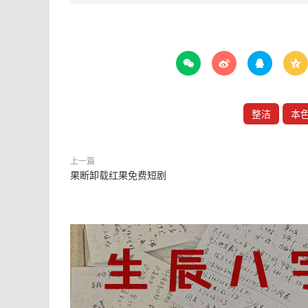




整洁
本
上一篇
果断卸载红果免费短剧