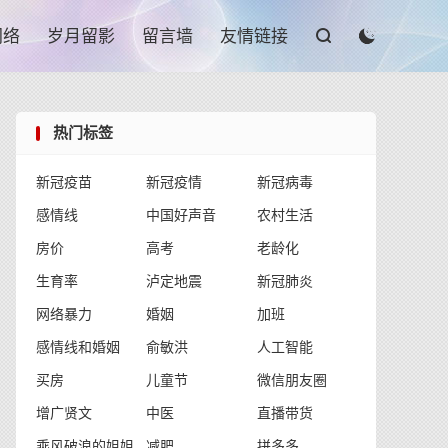

网络
岁月留影
留言墙
友情链接


热门标签
新冠疫苗
新冠疫情
新冠病毒
感情线
中国好声音
农村生活
房价
高考
老龄化
生育率
泸定地震
新冠肺炎
网络暴力
婚姻
加班
感情线和婚姻
俞敏洪
人工智能
买房
儿童节
微信朋友圈
增广贤文
中医
直播带货
乘风破浪的姐姐
减肥
拼多多