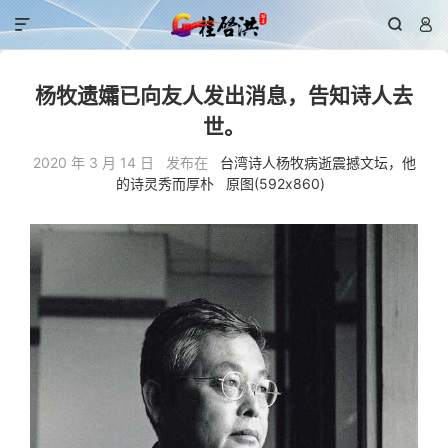



杨牧遗孀已向友人发出消息，告知诗人去
世。
2020 年 3 月 14 日 发布在
台湾诗人杨牧病逝震撼文坛，他
的诗灵秀而厚朴
原图(592x860)