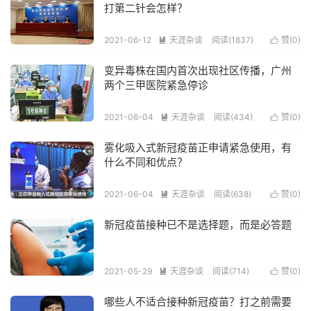
打第二针会怎样？
2021-06-12
天涯杂谈
阅读(1837)
赞(
0
)


变异毒株在国内首次出现社区传播，广州
两个三甲医院紧急停诊
2021-06-04
天涯杂谈
阅读(434)
赞(
0
)


雾化吸入式新冠疫苗正申请紧急使用，有
什么不同和优点？
2021-06-04
天涯杂谈
阅读(638)
赞(
0
)


新冠疫苗接种已不是选择题，而是必答题
2021-05-29
天涯杂谈
阅读(714)
赞(
0
)


哪些人不适合接种新冠疫苗？打之前需要