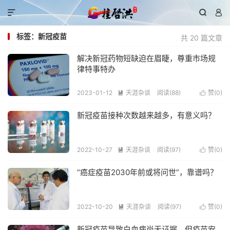



标签：新冠疫苗
共 20 篇文章
解决新冠药物短缺迫在眉睫，尊重市场规
律特事特办
2023-01-12
天涯杂谈
阅读(88)
赞(
0
)


新冠疫苗接种次数越来越多，有意义吗？
2022-10-27
天涯杂谈
阅读(97)
赞(
0
)


“癌症疫苗2030年前或将问世”，靠谱吗？
2022-10-20
天涯杂谈
阅读(97)
赞(
0
)


新冠疫苗导致白血病尚无证据，但疫苗安